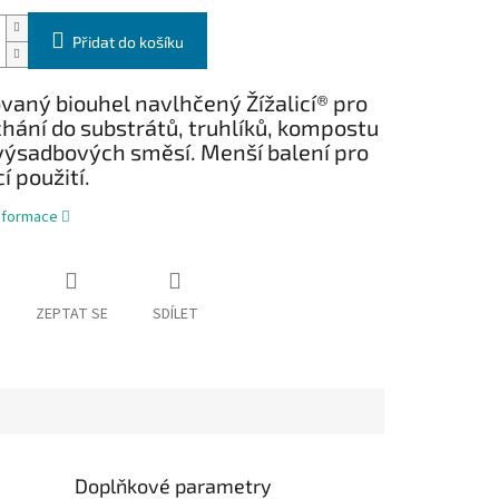
Přidat do košíku
vaný biouhel navlhčený Žížalicí® pro
hání do substrátů, truhlíků, kompostu
výsadbových směsí. Menší balení pro
 použití.
informace
ZEPTAT SE
SDÍLET
Doplňkové parametry