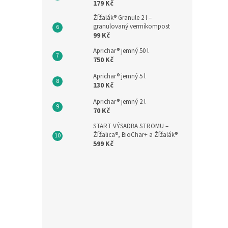
179 Kč
Žížalák® Granule 2 l –
granulovaný vermikompost
99 Kč
Aprichar® jemný 50 l
750 Kč
Aprichar® jemný 5 l
130 Kč
Aprichar® jemný 2 l
70 Kč
START VÝSADBA STROMU –
Žížalica®, BioChar+ a Žížalák®
599 Kč