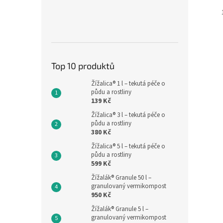
Top 10 produktů
Žížalica® 1 l – tekutá péče o
půdu a rostliny
139 Kč
Žížalica® 3 l – tekutá péče o
půdu a rostliny
380 Kč
Žížalica® 5 l – tekutá péče o
půdu a rostliny
599 Kč
Žížalák® Granule 50 l –
granulovaný vermikompost
950 Kč
Žížalák® Granule 5 l –
granulovaný vermikompost