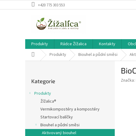
Přejít
+420 775 303 553
na
obsah
Produkty
Rádce Žížalica
Kontakty
Obc
Domů
Produkty
Biouhel a půdní směsi
Akt
P
BioC
o
Přeskočit
s
Značka:
Kategorie
kategorie
t
r
Produkty
a
Žížalica®
n
Vermikompostéry a kompostéry
n
í
Startovací balíčky
p
Biouhel a půdní směsi
a
Aktivovaný biouhel