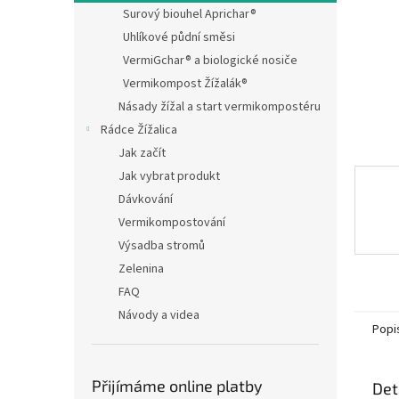
n
Surový biouhel Aprichar®
e
Uhlíkové půdní směsi
l
VermiGchar® a biologické nosiče
Vermikompost Žížalák®
Násady žížal a start vermikompostéru
Rádce Žížalica
Jak začít
Jak vybrat produkt
Dávkování
Vermikompostování
Výsadba stromů
Zelenina
FAQ
Návody a videa
Popi
Přijímáme online platby
Det