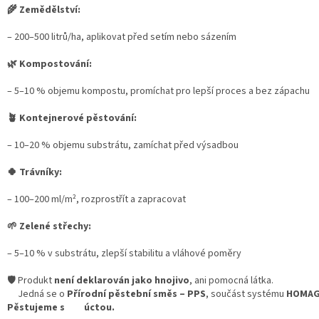
🌾
Zemědělství:
– 200–500 litrů/ha, aplikovat před setím nebo sázením
🌿
Kompostování:
– 5–10 % objemu kompostu, promíchat pro lepší proces a bez zápachu
🪴 Kontejnerové pěstování:
– 10–20 % objemu substrátu, zamíchat před výsadbou
🍀
Trávníky:
– 100–200 ml/m², rozprostřít a zapracovat
🌱
Zelené střechy:
– 5–10 % v substrátu, zlepší stabilitu a vláhové poměry
🛡️ Produkt
není deklarován jako hnojivo
, ani pomocná látka.
Jedná se o
Přírodní pěstební směs – PPS
, součást systému
HOMAG
Pěstujeme s úctou.