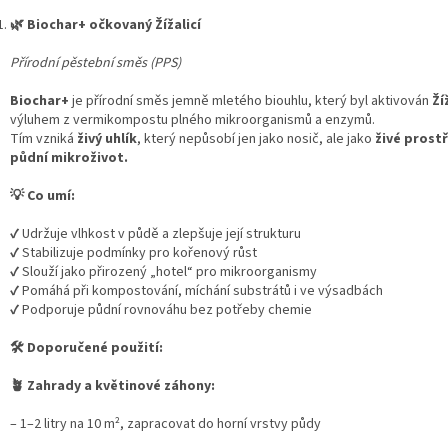
🌿
Biochar+ očkovaný Žížalicí
Přírodní pěstební směs (PPS)
Biochar+
je přírodní směs jemně mletého biouhlu, který byl aktivován
Ží
výluhem z vermikompostu plného mikroorganismů a enzymů.
Tím vzniká
živý uhlík
, který nepůsobí jen jako nosič, ale jako
živé prost
půdní mikroživot.
💡
Co umí:
✔ Udržuje vlhkost v půdě a zlepšuje její strukturu
✔ Stabilizuje podmínky pro kořenový růst
✔ Slouží jako přirozený „hotel“ pro mikroorganismy
✔ Pomáhá při kompostování, míchání substrátů i ve výsadbách
✔ Podporuje půdní rovnováhu bez potřeby chemie
🛠
Doporučené použití:
🪴 Zahrady a květinové záhony:
– 1–2 litry na 10 m², zapracovat do horní vrstvy půdy