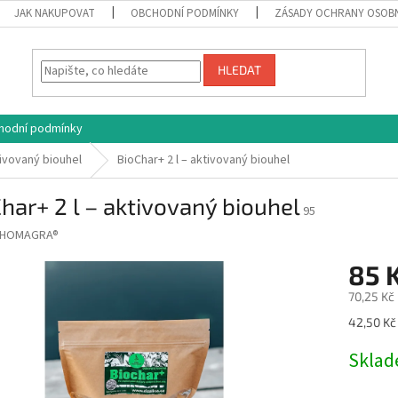
JAK NAKUPOVAT
OBCHODNÍ PODMÍNKY
ZÁSADY OCHRANY OSOB
HLEDAT
hodní podmínky
ivovaný biouhel
BioChar+ 2 l – aktivovaný biouhel
har+ 2 l – aktivovaný biouhel
95
HOMAGRA®
85 
70,25 Kč
Měrná
42,50 Kč 
cena:
Skla