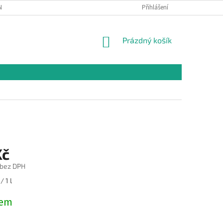
NÍCH ÚDAJŮ
Přihlášení
NÁKUPNÍ
Prázdný košík
KOŠÍK
Kč
 bez DPH
/ 1 l
dem