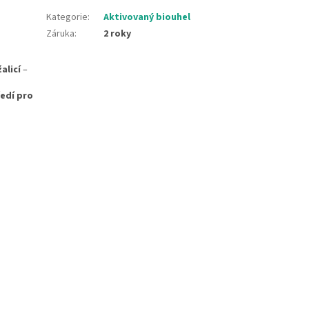
Kategorie
:
Aktivovaný biouhel
Záruka
:
2 roky
žalicí
–
ředí pro