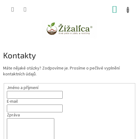
Přejít
NÁKUP
na
obsah
KOŠÍK
Kontakty
Máte nějaké otázky? Zodpovíme je. Prosíme o pečlivé vyplnění
kontaktních údajů.
Jméno a příjmení
E-mail
Zpráva