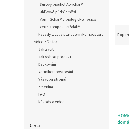
n
Surový biouhel Aprichar®
e
Uhlíkové půdní směsi
l
VermiGchar® a biologické nosiče
Vermikompost Žížalák®
Ř
a
Násady žížal a start vermikompostéru
Dopor
z
Rádce Žížalica
e
Jak začít
V
n
Jak vybrat produkt
ý
í
Dávkování
p
p
i
r
Vermikompostování
s
o
Výsadba stromů
p
d
Zelenina
r
u
FAQ
o
k
Návody a videa
d
t
u
ů
HOMA
k
domá
t
Cena