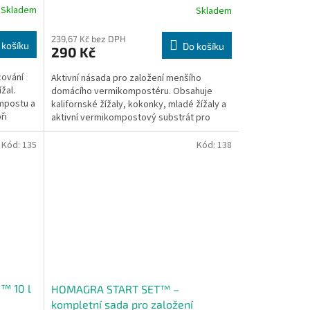
Skladem
Skladem
239,67 Kč bez DPH
 košíku
Do košíku
290 Kč
cování
Aktivní násada pro založení menšího
žal.
domácího vermikompostéru. Obsahuje
mpostu a
kalifornské žížaly, kokonky, mladé žížaly a
ři
aktivní vermikompostový substrát pro
stabilní rozběh...
Kód:
135
Kód:
138
™ 10 l
HOMAGRA START SET™ –
kompletní sada pro založení