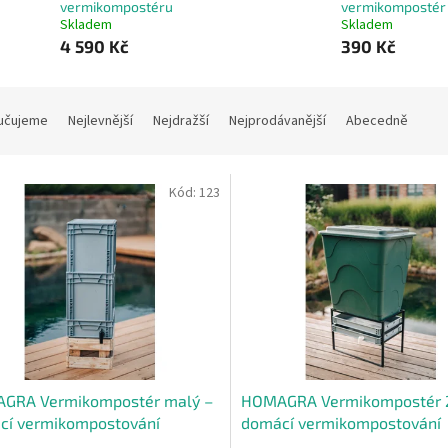
vermikompostéru
vermikompostér
Skladem
Skladem
4 590 Kč
390 Kč
učujeme
Nejlevnější
Nejdražší
Nejprodávanější
Abecedně
Kód:
123
GRA Vermikompostér malý –
HOMAGRA Vermikompostér 2
cí vermikompostování
domácí vermikompostování