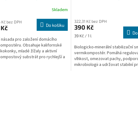
vermikompostér
Skladem
322,31 Kč bez DPH
 Kč bez DPH
Do košíku
390 Kč
 Kč
Do
Měrná
39 Kč / 1 l
í násada pro založení domácího
cena:
ompostéru. Obsahuje kalifornské
Biologicko-minerální stabilizační 
, kokonky, mladé žížaly a aktivní
vermikompostér. Pomáhá regulov
ompostový substrát pro rychlejší a
vlhkost, omezovat pachy, podpor
ější start...
mikrobiologii a udržovat stabilní p
pro žížaly.
O
v
l
á
d
a
c
í
p
r
v