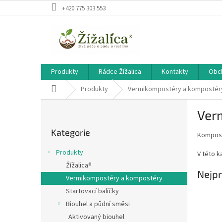
Přejít
+420 775 303 553
na
obsah
Produkty
Rádce Žížalica
Kontakty
Obc
Domů
Produkty
Vermikompostéry a kompostér
P
Ver
o
Přeskočit
s
Kategorie
kategorie
Kompost
t
r
Produkty
V této k
a
Žížalica®
n
Nejpr
Vermikompostéry a kompostéry
n
í
Startovací balíčky
p
Biouhel a půdní směsi
a
Aktivovaný biouhel