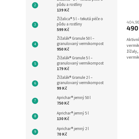
půdu a rostliny
139 Kč
Žížalica® 5 l – tekutá péče o
404,96
půdu a rostliny
490
599 Kč
Žížalák® Granule 50 l –
Aktivn
granulovaný vermikompost
vermik
950 Kč
žížaly
vermik
Žížalák® Granule 5 l –
stabiln
granulovaný vermikompost
179 Kč
Žížalák® Granule 2 l –
granulovaný vermikompost
99 Kč
Aprichar® jemný 50 l
750 Kč
Aprichar® jemný 5 l
130 Kč
Aprichar® jemný 2 l
70 Kč