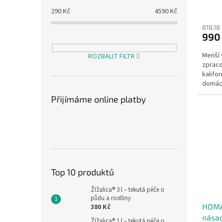
ů
290
Kč
4590
Kč
818,18
990
Menší
ROZBALIT FILTR
zprac
kalifo
domácn
zahrad
Přijímáme online platby
jednod
Top 10 produktů
Žížalica® 3 l – tekutá péče o
půdu a rostliny
HOMA
380 Kč
nása
Žížalica® 1 l – tekutá péče o