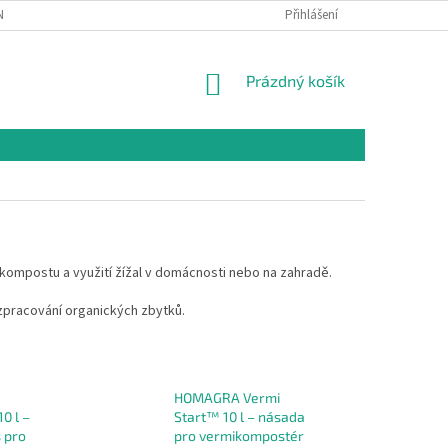
NÍCH ÚDAJŮ
Přihlášení
NÁKUPNÍ
Prázdný košík
KOŠÍK
mpostu a využití žížal v domácnosti nebo na zahradě.
zpracování organických zbytků.
HOMAGRA Vermi
0 l –
Start™ 10 l – násada
s pro
pro vermikompostér