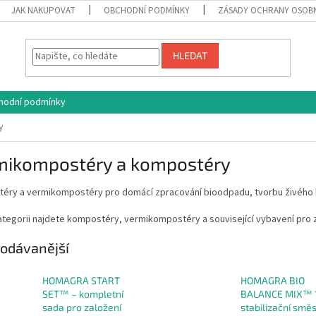
JAK NAKUPOVAT
OBCHODNÍ PODMÍNKY
ZÁSADY OCHRANY OSOB
HLEDAT
hodní podmínky
y
mikompostéry a kompostéry
éry a vermikompostéry pro domácí zpracování bioodpadu, tvorbu živého ko
ategorii najdete kompostéry, vermikompostéry a související vybavení pro 
odávanější
HOMAGRA START
HOMAGRA BIO
SET™ – kompletní
BALANCE MIX™ 1
sada pro založení
stabilizační smě