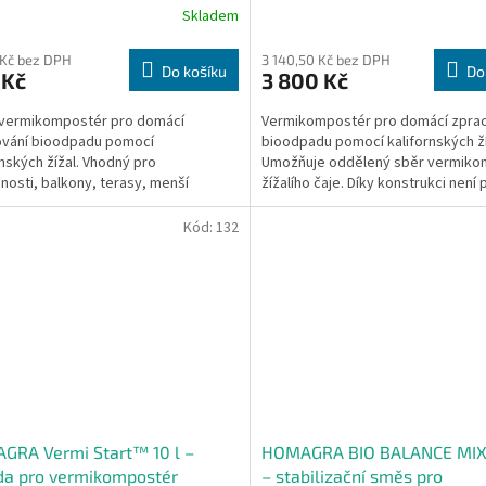
Skladem
 Kč bez DPH
3 140,50 Kč bez DPH
Do košíku
Do
 Kč
3 800 Kč
 vermikompostér pro domácí
Vermikompostér pro domácí zpra
ování bioodpadu pomocí
bioodpadu pomocí kalifornských ží
rnských žížal. Vhodný pro
Umožňuje oddělený sběr vermiko
osti, balkony, terasy, menší
žížalího čaje. Díky konstrukci není p
y a začátečníky, kteří chtějí
běžném odběru nutné...
uše...
Kód:
132
GRA Vermi Start™ 10 l –
HOMAGRA BIO BALANCE MIX
da pro vermikompostér
– stabilizační směs pro