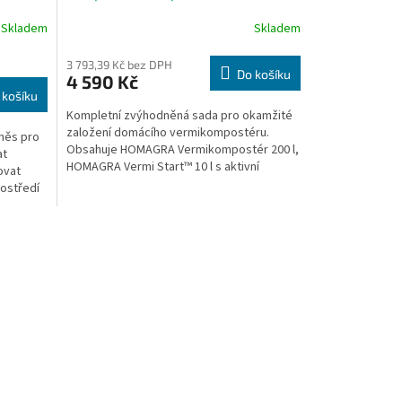
vermikompostéru
Skladem
Skladem
3 793,39 Kč bez DPH
Do košíku
4 590 Kč
 košíku
Kompletní zvýhodněná sada pro okamžité
založení domácího vermikompostéru.
směs pro
Obsahuje HOMAGRA Vermikompostér 200 l,
at
HOMAGRA Vermi Start™ 10 l s aktivní
ovat
násadou žížal a HOMAGRA BIO...
rostředí