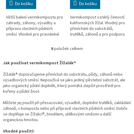
Do košíku
Do košíku
Větší balení vermikompostu pro
Vermikompost vzniklý činností
zahrady, záhony, výsadby a
kalifornských žížal. Vhodný pro
přípravu vlastních půdních
přimíchání do substrátů,
směsí. Vhodné pro pravidelné
truhlíků, záhonů a pro podporu
použití v sezoně.
půdního života. Menší balení pro
domácí použití.
6
položek celkem
O
v
l
Jak používat vermikompost Žížalák®
á
d
Žížalák® doporučujeme přimíchat do substrátu, půdy, záhonů nebo
a
výsadbových směsí. Nepoužívá se jako jediný pěstební substrát, ale
c
jako organický půdní doplněk, který pomáhá zlepšit prostředí pro
í
kořeny a půdní život.
p
r
Můžete jej použít při přesazování, výsadbě, doplnění truhlíků, zakládání
v
záhonů, v kompostu nebo při přípravě vlastních půdních směsí. Dobře
k
se doplňuje se Žížalicí®, biouhlem, uhlíkovými směsmi a další
y
organickou hmotou.
v
ý
Vhodné použití: