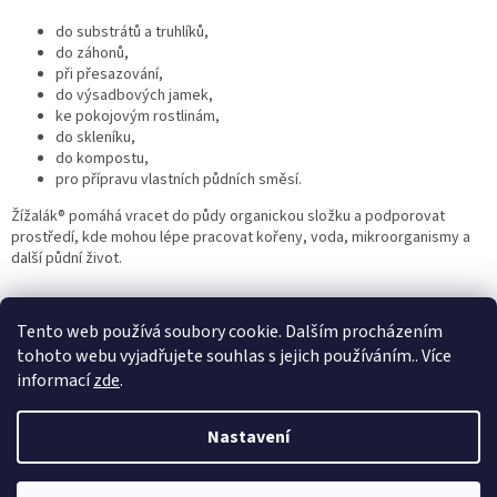
p
i
do substrátů a truhlíků,
s
do záhonů,
u
při přesazování,
do výsadbových jamek,
ke pokojovým rostlinám,
do skleníku,
do kompostu,
pro přípravu vlastních půdních směsí.
Žížalák® pomáhá vracet do půdy organickou složku a podporovat
prostředí, kde mohou lépe pracovat kořeny, voda, mikroorganismy a
další půdní život.
Z
á
Tento web používá soubory cookie. Dalším procházením
p
tohoto webu vyjadřujete souhlas s jejich používáním.. Více
a
informací
zde
.
t
í
Nastavení
Vytvořil Shoptet