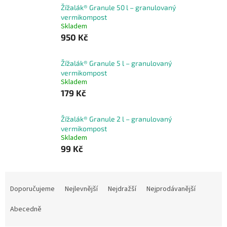
Žížalák® Granule 50 l – granulovaný
vermikompost
Skladem
950 Kč
Žížalák® Granule 5 l – granulovaný
vermikompost
Skladem
179 Kč
Žížalák® Granule 2 l – granulovaný
vermikompost
Skladem
99 Kč
Ř
a
Doporučujeme
Nejlevnější
Nejdražší
Nejprodávanější
z
e
Abecedně
n