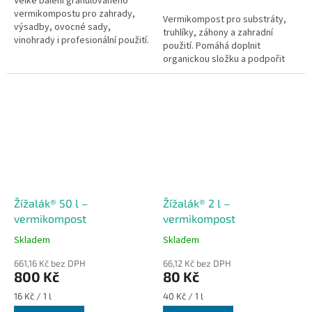
Velké balení granulovaného
vermikompostu pro zahrady,
Vermikompost pro substráty,
výsadby, ovocné sady,
truhlíky, záhony a zahradní
vinohrady i profesionální použití.
použití. Pomáhá doplnit
Praktická granulovaná forma
organickou složku a podpořit
usnadňuje aplikaci a pomáhá
biologickou aktivitu půdy.
doplnit...
Žížalák® 50 l –
Žížalák® 2 l –
vermikompost
vermikompost
Skladem
Skladem
661,16 Kč bez DPH
66,12 Kč bez DPH
800 Kč
80 Kč
Měrná
Měrná
16 Kč / 1 l
40 Kč / 1 l
cena:
cena: