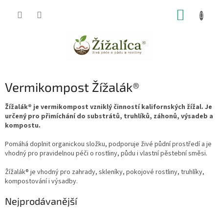
Přejít
NÁKUP
na
obsah
KOŠÍK
Vermikompost Žížalák®
Žížalák® je vermikompost vzniklý činností kalifornských žížal. Je
určený pro přimíchání do substrátů, truhlíků, záhonů, výsadeb a
kompostu.
Pomáhá doplnit organickou složku, podporuje živé půdní prostředí a je
vhodný pro pravidelnou péči o rostliny, půdu i vlastní pěstební směsi.
Žížalák® je vhodný pro zahrady, skleníky, pokojové rostliny, truhlíky,
kompostování i výsadby.
Nejprodávanější