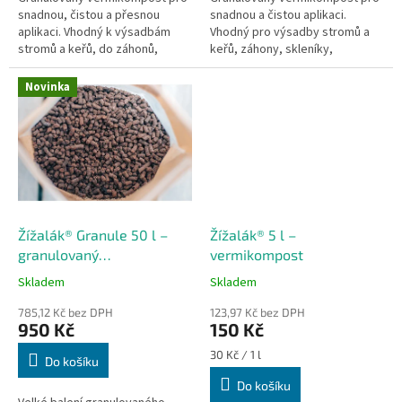
snadnou, čistou a přesnou
snadnou a čistou aplikaci.
aplikaci. Vhodný k výsadbám
Vhodný pro výsadby stromů a
stromů a keřů, do záhonů,
keřů, záhony, skleníky,
skleníků i kolem rostlin. Pomáhá
vinohrady i ovocné sady.
doplnit organickou složku a...
Pomáhá doplnit organickou
Novinka
složku a podporuje...
Žížalák® Granule 50 l –
Žížalák® 5 l –
granulovaný
vermikompost
vermikompost
Skladem
Skladem
785,12 Kč bez DPH
123,97 Kč bez DPH
950 Kč
150 Kč
Měrná
30 Kč / 1 l
Do košíku
cena:
Do košíku