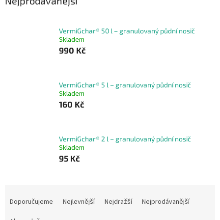
Nejprodávanější
VermiGchar® 50 l – granulovaný půdní nosič
Skladem
990 Kč
VermiGchar® 5 l – granulovaný půdní nosič
Skladem
160 Kč
VermiGchar® 2 l – granulovaný půdní nosič
Skladem
95 Kč
Ř
a
Doporučujeme
Nejlevnější
Nejdražší
Nejprodávanější
z