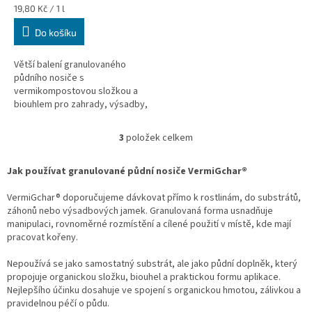
Měrná
19,80 Kč / 1 l
cena:
Do košíku
Větší balení granulovaného
půdního nosiče s
vermikompostovou složkou a
biouhlem pro zahrady, výsadby,
záhony a přípravu půdních
směsí.
3
položek celkem
O
v
l
Jak používat granulované půdní nosiče VermiGchar®
á
d
VermiGchar® doporučujeme dávkovat přímo k rostlinám, do substrátů,
a
záhonů nebo výsadbových jamek. Granulovaná forma usnadňuje
c
manipulaci, rovnoměrné rozmístění a cílené použití v místě, kde mají
í
pracovat kořeny.
p
r
Nepoužívá se jako samostatný substrát, ale jako půdní doplněk, který
v
propojuje organickou složku, biouhel a praktickou formu aplikace.
k
Nejlepšího účinku dosahuje ve spojení s organickou hmotou, zálivkou a
y
pravidelnou péčí o půdu.