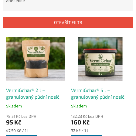
e
Abecedně
n
í
p
OTEVŘÍT FILTR
r
o
V
d
ý
u
p
k
i
t
s
ů
p
r
o
d
VermiGchar® 2 l –
VermiGchar® 5 l –
u
granulovaný půdní nosič
granulovaný půdní nosič
k
Skladem
Skladem
t
ů
78,51 Kč bez DPH
132,23 Kč bez DPH
95 Kč
160 Kč
Měrná
Měrná
47,50 Kč / 1 l
32 Kč / 1 l
cena:
cena: