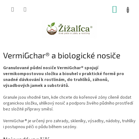
Přejít
NÁKUP
na
obsah
KOŠÍK
VermiGchar® a biologické nosiče
Granulované půdní nosiče VermiGchar® spojují
vermikompostovou složku a biouhel v praktické formě pro
snadné dávkování k rostlinám, do truhlíků, záhonů,
výsadbových jamek a substrátů.
Granule jsou vhodné tam, kde chcete do kořenové zóny cíleně dodat
organickou složku, uhlíkový nosič a podporu živého půdního prostředí
bez složité přípravy směsí.
VermiGchar® je určený pro zahrady, skleníky, výsadby, nádoby, truhlíky
i postupnou péči o půdu během sezóny.