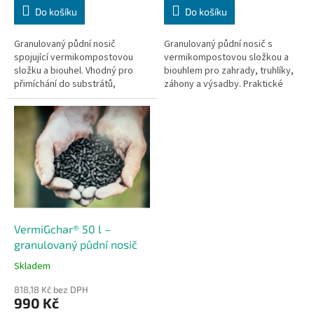
Do košíku
Do košíku
Granulovaný půdní nosič
Granulovaný půdní nosič s
spojující vermikompostovou
vermikompostovou složkou a
složku a biouhel. Vhodný pro
biouhlem pro zahrady, truhlíky,
přimíchání do substrátů,
záhony a výsadby. Praktické
truhlíků, záhonů a k rostlinám.
balení pro běžné použití.
VermiGchar® 50 l –
granulovaný půdní nosič
Skladem
818,18 Kč bez DPH
990 Kč