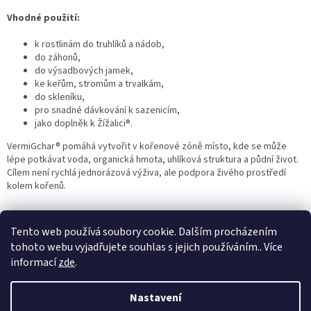
v
ý
Vhodné použití:
p
i
k rostlinám do truhlíků a nádob,
s
do záhonů,
u
do výsadbových jamek,
ke keřům, stromům a trvalkám,
do skleníku,
pro snadné dávkování k sazenicím,
jako doplněk k Žížalici®.
VermiGchar® pomáhá vytvořit v kořenové zóně místo, kde se může
lépe potkávat voda, organická hmota, uhlíková struktura a půdní život.
Cílem není rychlá jednorázová výživa, ale podpora živého prostředí
kolem kořenů.
Z
á
Tento web používá soubory cookie. Dalším procházením
p
tohoto webu vyjadřujete souhlas s jejich používáním.. Více
a
informací
zde
.
t
í
Nastavení
Vytvořil Shoptet