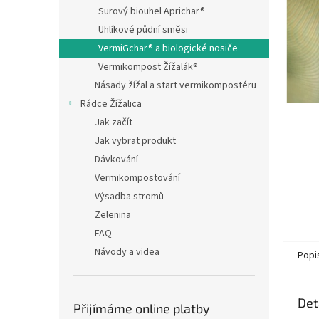
n
Surový biouhel Aprichar®
e
Uhlíkové půdní směsi
l
VermiGchar® a biologické nosiče
Vermikompost Žížalák®
Násady žížal a start vermikompostéru
Rádce Žížalica
Jak začít
Jak vybrat produkt
Dávkování
Vermikompostování
Výsadba stromů
Zelenina
FAQ
Návody a videa
Popi
Det
Přijímáme online platby