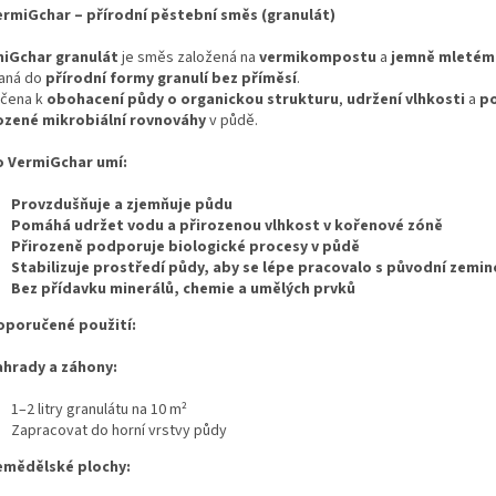
rmiGchar – přírodní pěstební směs (granulát)
iGchar granulát
je směs založená na
vermikompostu
a
jemně mletém
vaná do
přírodní formy granulí bez příměsí
.
rčena k
obohacení půdy o organickou strukturu
,
udržení vlhkosti
a
p
ozené mikrobiální rovnováhy
v půdě.
 VermiGchar umí:
Provzdušňuje a zjemňuje půdu
Pomáhá udržet vodu a přirozenou vlhkost v kořenové zóně
Přirozeně podporuje biologické procesy v půdě
Stabilizuje prostředí půdy, aby se lépe pracovalo s původní zemi
Bez přídavku minerálů, chemie a umělých prvků
oporučené použití:
hrady a záhony:
1–2 litry granulátu na 10 m²
Zapracovat do horní vrstvy půdy
mědělské plochy: