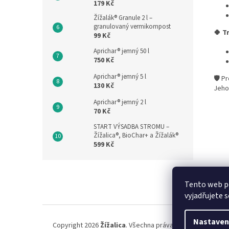
179 Kč
Žížalák® Granule 2 l –
granulovaný vermikompost
🍀
Tr
99 Kč
Aprichar® jemný 50 l
750 Kč
Aprichar® jemný 5 l
🛡️ P
130 Kč
Jeho 
Aprichar® jemný 2 l
70 Kč
START VÝSADBA STROMU –
Žížalica®, BioChar+ a Žížalák®
599 Kč
Z
á
Tento web p
p
vyjadřujete s
a
t
í
Nastaven
Copyright 2026
Žížalica
. Všechna práva vyhrazena.