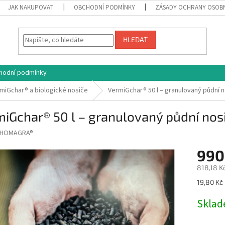
JAK NAKUPOVAT
OBCHODNÍ PODMÍNKY
ZÁSADY OCHRANY OSOB
HLEDAT
hodní podmínky
miGchar® a biologické nosiče
VermiGchar® 50 l – granulovaný půdní n
iGchar® 50 l – granulovaný půdní nos
HOMAGRA®
990
818,18 K
Měrná
19,80 Kč /
cena:
Skla