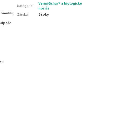
VermiGchar® a biologické
Kategorie
:
nosiče
 biouhlu
,
Záruka
:
2 roky
odpoře
nou