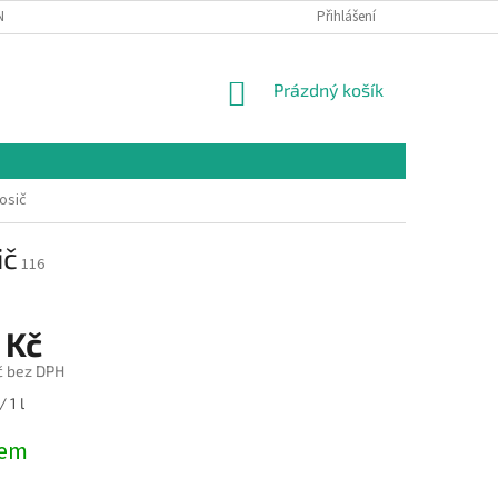
NÍCH ÚDAJŮ
Přihlášení
NÁKUPNÍ
Prázdný košík
KOŠÍK
osič
ič
116
 Kč
č bez DPH
 1 l
dem