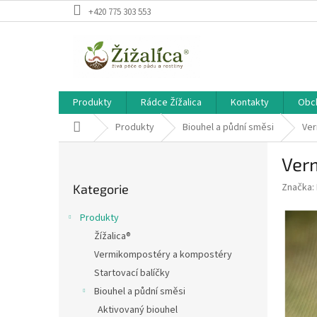
Přejít
+420 775 303 553
na
obsah
Produkty
Rádce Žížalica
Kontakty
Obc
Domů
Produkty
Biouhel a půdní směsi
Ver
P
Verm
o
Přeskočit
s
Značka:
Kategorie
kategorie
t
r
Produkty
a
Žížalica®
n
Vermikompostéry a kompostéry
n
í
Startovací balíčky
p
Biouhel a půdní směsi
a
Aktivovaný biouhel