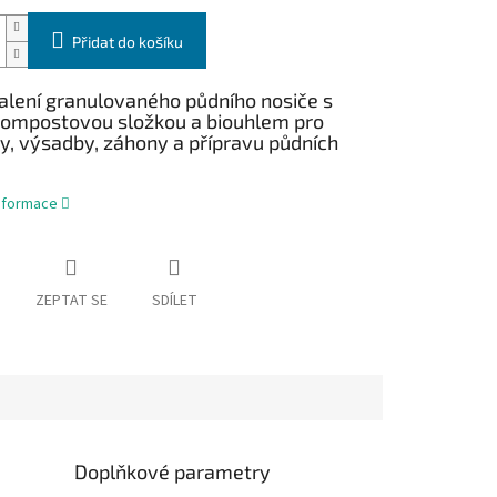
Přidat do košíku
balení granulovaného půdního nosiče s
ompostovou složkou a biouhlem pro
y, výsadby, záhony a přípravu půdních
informace
ZEPTAT SE
SDÍLET
Doplňkové parametry