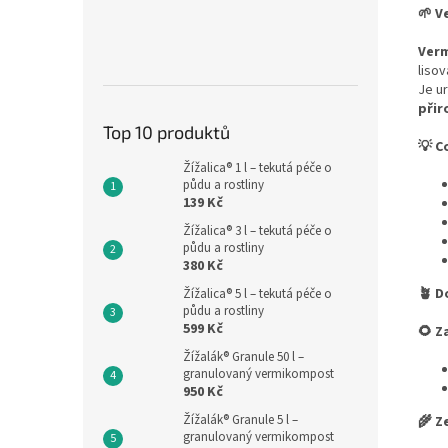
🌱
Ve
Verm
liso
Je u
přir
Top 10 produktů
💡
Co
Žížalica® 1 l – tekutá péče o
půdu a rostliny
139 Kč
Žížalica® 3 l – tekutá péče o
půdu a rostliny
380 Kč
🪴 D
Žížalica® 5 l – tekutá péče o
půdu a rostliny
599 Kč
🌻
Za
Žížalák® Granule 50 l –
granulovaný vermikompost
950 Kč
Žížalák® Granule 5 l –
🌾
Ze
granulovaný vermikompost