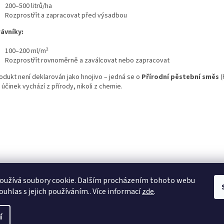
200–500 litrů/ha
Rozprostřít a zapracovat před výsadbou
ávníky:
100–200 ml/m²
Rozprostřít rovnoměrně a zaválcovat nebo zapracovat
rodukt není deklarován jako hnojivo – jedná se o
Přírodní pěstební směs
(
účinek vychází z přírody, nikoli z chemie.
oužívá soubory cookie. Dalším procházením tohoto webu
ouhlas s jejich používáním.. Více informací
zde
.
í