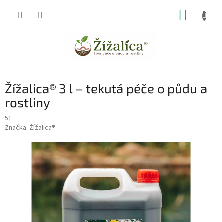
Přejít
NÁKUP
na
obsah
KOŠÍK
Žížalica® 3 l – tekutá péče o půdu a
rostliny
51
Značka:
Žížalica®