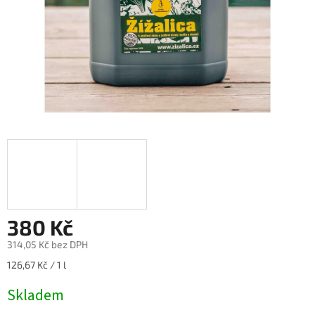
380 Kč
314,05 Kč bez DPH
Měrná
126,67 Kč / 1 l
cena:
Skladem