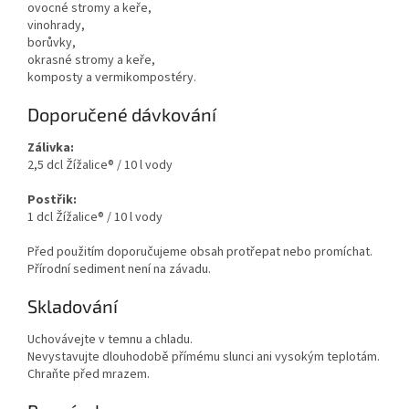
ovocné stromy a keře,
vinohrady,
borůvky,
okrasné stromy a keře,
komposty a vermikompostéry.
Doporučené dávkování
Zálivka:
2,5 dcl Žížalice® / 10 l vody
Postřik:
1 dcl Žížalice® / 10 l vody
Před použitím doporučujeme obsah protřepat nebo promíchat.
Přírodní sediment není na závadu.
Skladování
Uchovávejte v temnu a chladu.
Nevystavujte dlouhodobě přímému slunci ani vysokým teplotám.
Chraňte před mrazem.