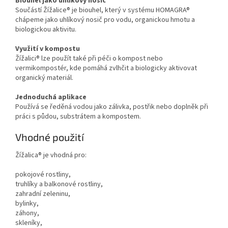
Biouhel jako uhlíkový nosič
Součástí Žížalice® je biouhel, který v systému HOMAGRA®
chápeme jako uhlíkový nosič pro vodu, organickou hmotu a
biologickou aktivitu.
Využití v kompostu
Žížalici® lze použít také při péči o kompost nebo
vermikompostér, kde pomáhá zvlhčit a biologicky aktivovat
organický materiál.
Jednoduchá aplikace
Používá se ředěná vodou jako zálivka, postřik nebo doplněk při
práci s půdou, substrátem a kompostem.
Vhodné použití
Žížalica® je vhodná pro:
pokojové rostliny,
truhlíky a balkonové rostliny,
zahradní zeleninu,
bylinky,
záhony,
skleníky,