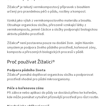
Žížalica® je tekutý vermikompostový přípravek s biouhlem
určený pro pravidelnou péči o půdu, rostliny a kompost.
Vzniká jako výluh z vermikompostového materiálu a biouhlu.
Obsahuje organickou složku, přirozeně vznikající látky z
vermikompostu, jemné částice a složky podporující biologickou
aktivitu půdního prostředí.
Žížalica® není postavena pouze na dodání živin. Jejím hlavním
smyslem je podpora živého půdního prostředí, kořenové zóny,
kompostu a přirozených biologických procesů v půdě.
Proč používat Žížalici®
Podpora půdního života
Žížalica® pomáhá doplňovat organickou složku a podporovat
prostředí vhodné pro půdní mikroorganismy.
Péče o kořenovou zónu
Při zálivce nebo aplikaci do půdy se dostává přímo ke kořenům,
kde může pomáhat vytvářet příznivější prostředí pro růst rostlin.