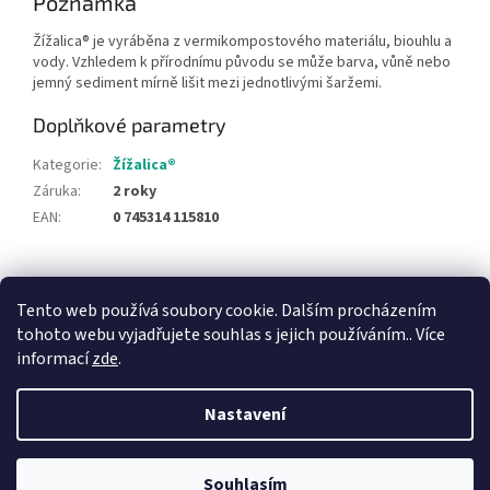
Poznámka
Žížalica® je vyráběna z vermikompostového materiálu, biouhlu a
vody. Vzhledem k přírodnímu původu se může barva, vůně nebo
jemný sediment mírně lišit mezi jednotlivými šaržemi.
Doplňkové parametry
Kategorie
:
Žížalica®
Záruka
:
2 roky
EAN
:
0 745314 115810
Z
á
Tento web používá soubory cookie. Dalším procházením
p
tohoto webu vyjadřujete souhlas s jejich používáním.. Více
a
informací
zde
.
t
í
Nastavení
Vytvořil Shoptet
Souhlasím
Copyright 2026
Žížalica
. Všechna práva vyhrazena.