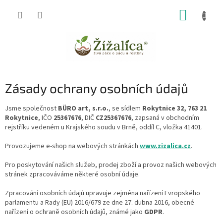
Přejít
NÁKUP
na
obsah
KOŠÍK
Zásady ochrany osobních údajů
Jsme společnost
BÜRO art, s.r.o.
, se sídlem
Rokytnice 32, 763 21
Rokytnice
, IČO
25367676
, DIČ
CZ25367676
, zapsaná v obchodním
rejstříku vedeném u Krajského soudu v Brně, oddíl C, vložka 41401.
Provozujeme e-shop na webových stránkách
www.zizalica.cz
.
Pro poskytování našich služeb, prodej zboží a provoz našich webových
stránek zpracováváme některé osobní údaje.
Zpracování osobních údajů upravuje zejména nařízení Evropského
parlamentu a Rady (EU) 2016/679 ze dne 27. dubna 2016, obecné
nařízení o ochraně osobních údajů, známé jako
GDPR
.