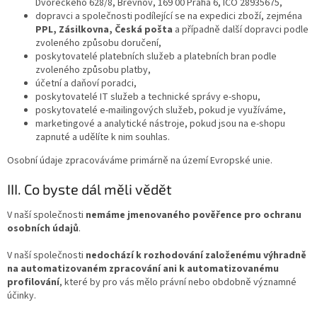
Dvořeckého 628/8, Břevnov, 169 00 Praha 6, IČO 28935675,
dopravci a společnosti podílející se na expedici zboží, zejména
PPL, Zásilkovna, Česká pošta
a případně další dopravci podle
zvoleného způsobu doručení,
poskytovatelé platebních služeb a platebních bran podle
zvoleného způsobu platby,
účetní a daňoví poradci,
poskytovatelé IT služeb a technické správy e-shopu,
poskytovatelé e-mailingových služeb, pokud je využíváme,
marketingové a analytické nástroje, pokud jsou na e-shopu
zapnuté a udělíte k nim souhlas.
Osobní údaje zpracováváme primárně na území Evropské unie.
III. Co byste dál měli vědět
V naší společnosti
nemáme jmenovaného pověřence pro ochranu
osobních údajů
.
V naší společnosti
nedochází k rozhodování založenému výhradně
na automatizovaném zpracování ani k automatizovanému
profilování
, které by pro vás mělo právní nebo obdobně významné
účinky.