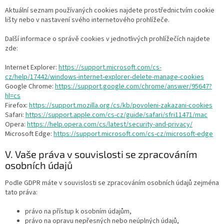
Aktuální seznam používaných cookies najdete prostřednictvím cookie
lišty nebo v nastavení svého internetového prohlížeče.
Další informace o správě cookies v jednotlivých prohlížečích najdete
zde:
Internet Explorer:
https://support.microsoft.com/cs-
cz/help/17442/windows-internet-explorer-delete-manage-cookies
Google Chrome:
https://support.google.com/chrome/answer/95647?
hl=cs
Firefox:
https://support.mozilla.org/cs/kb/povoleni-zakazani-cookies
Safari:
https://support.apple.com/cs-cz/guide/safari/sfri11471/mac
Opera:
https://help.opera.com/cs/latest/security-and-privacy/
Microsoft Edge:
https://support.microsoft.com/cs-cz/microsoft-edge
V. Vaše práva v souvislosti se zpracováním
osobních údajů
Podle GDPR máte v souvislosti se zpracováním osobních údajů zejména
tato práva:
právo na přístup k osobním údajům,
právo na opravu nepřesných nebo neúplných údajů,