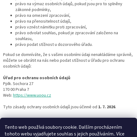
právo na výmaz osobních údajů, pokud jsou pro to splněny
zákonné podmínky,
právo na omezení zpracování,
právo na přenositelnost údajů,
právo vznést námitku proti zpracování,
právo odvolat souhlas, pokud je zpracování založeno na
souhlasu,
právo podat stížnost u dozorového úřadu.
Pokud se domníváte, že s vašimi osobními údaji nenakládáme správně,
můžete se obrátit na nás nebo podat stížnost u Úřadu pro ochranu
osobních údajů:
Úřad pro ochranu osobních údajů
Pplk. Sochora 27
170 00 Praha 7
Web:
https://www.uoou.cz
Tyto zásady ochrany osobních údajů jsou účinné od
1. 7. 2026
.
Z
á
Tento web používá soubory cookie. Dalším procházením
p
tohoto webu vyjadřujete souhlas s jejich používáním.. Více