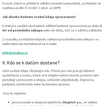
U osob, které se přihlásí k odběru novinek samostatně, vycházíme ze
souhlasu podle čl. 6 odst. 1 písm. a) GDPR.
Jak dlouho budeme osobní údaje zpracovávat?
E-mail pro zasílání obchodních sdělení budeme zpracovávat po dobu
3
let od posledního nákupu
nebo do doby, než se z odběru odhlásíte.
Z rozesílky se můžete kdykoliv odhlásit prostřednictvím odkazu v e-
mailu nebo nás kontaktovat na e-mailu:
info@zizalica.cz
II. Kdo se k datům dostane?
Vaše osobní údaje zůstávají u nás. Přesto pro nás pracují některé
společnosti a osoby, které se k údajům mohou dostat, protože nám
pomáhají s provozem e-shopu, vyřízením objednávek, dopravou,
platbami, účetnictvím nebo technickou správou.
Jsou to zejména:
provozovatel e-shopové platformy
Shoptet a.s.
, se sídlem