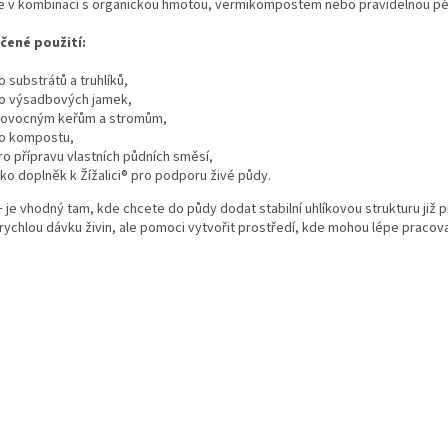
e v kombinaci s organickou hmotou, vermikompostem nebo pravidelnou péč
r
v
čené použití:
k
y
o substrátů a truhlíků,
v
o výsadbových jamek,
ý
 ovocným keřům a stromům,
p
o kompostu,
i
ro přípravu vlastních půdních směsí,
s
ako doplněk k Žížalici® pro podporu živé půdy.
u
 je vhodný tam, kde chcete do půdy dodat stabilní uhlíkovou strukturu již p
 rychlou dávku živin, ale pomoci vytvořit prostředí, kde mohou lépe pracov