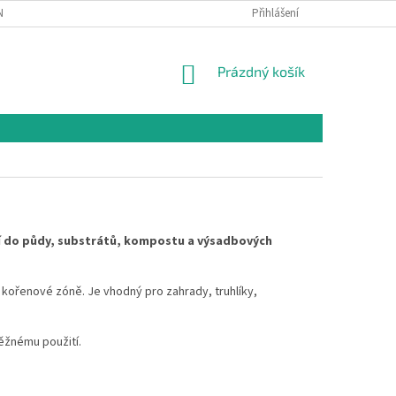
NÍCH ÚDAJŮ
Přihlášení
NÁKUPNÍ
Prázdný košík
KOŠÍK
ání do půdy, substrátů, kompostu a výsadbových
 kořenové zóně. Je vhodný pro zahrady, truhlíky,
běžnému použití.