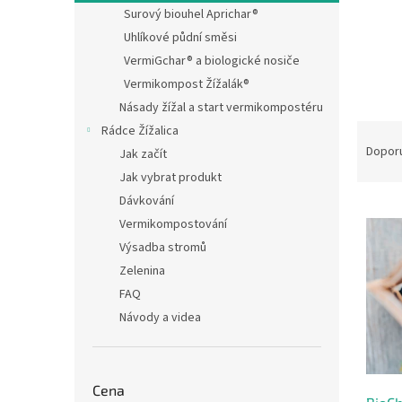
n
Surový biouhel Aprichar®
e
Uhlíkové půdní směsi
l
VermiGchar® a biologické nosiče
Vermikompost Žížalák®
Násady žížal a start vermikompostéru
Ř
Rádce Žížalica
a
Dopor
Jak začít
z
Jak vybrat produkt
e
Dávkování
V
n
Vermikompostování
ý
í
p
p
Výsadba stromů
i
r
Zelenina
s
o
FAQ
p
d
Návody a videa
r
u
o
k
d
t
u
ů
Cena