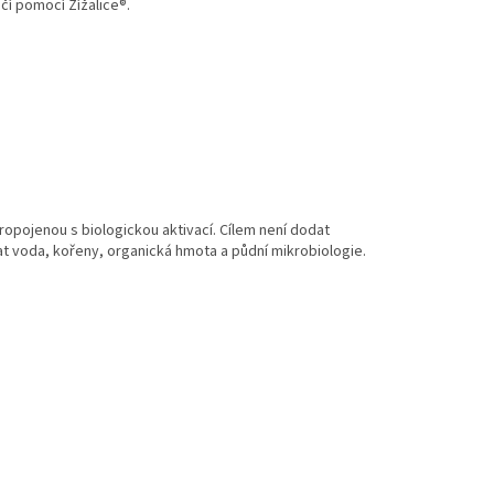
í pomocí Žížalice®.
ropojenou s biologickou aktivací. Cílem není dodat
at voda, kořeny, organická hmota a půdní mikrobiologie.