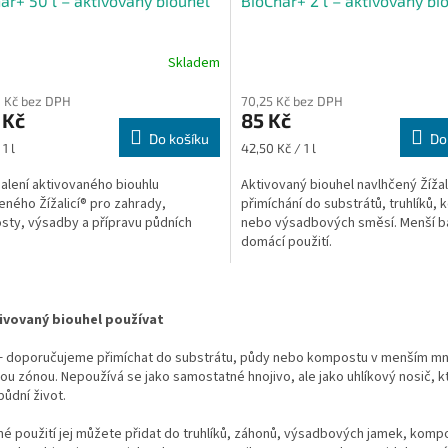
ar+ 50 l – aktivovaný biouhel
BioChar+ 2 l – aktivovaný bi
Skladem
 Kč bez DPH
70,25 Kč bez DPH
 Kč
85 Kč
Do košíku
Do
Měrná
1 l
42,50 Kč / 1 l
cena:
balení aktivovaného biouhlu
Aktivovaný biouhel navlhčený Žížal
eného Žížalicí® pro zahrady,
přimíchání do substrátů, truhlíků,
ty, výsadby a přípravu půdních
nebo výsadbových směsí. Menší ba
domácí použití.
O
v
ivovaný biouhel používat
l
á
+ doporučujeme přimíchat do substrátu, půdy nebo kompostu v menším množ
d
u zónou. Nepoužívá se jako samostatné hnojivo, ale jako uhlíkový nosič, k
a
půdní život.
c
í
é použití jej můžete přidat do truhlíků, záhonů, výsadbových jamek, kompo
p