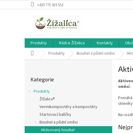
Přejít
+420 775 303 553
na
obsah
Produkty
Rádce Žížalica
Kontakty
Obc
Domů
Produkty
Biouhel a půdní směsi
Akt
P
Akti
o
Přeskočit
s
Kategorie
kategorie
Aktivov
t
směsí.
r
Produkty
a
Pomáhá v
Žížalica®
n
skleníky
Vermikompostéry a kompostéry
n
í
Startovací balíčky
Na rozdí
p
Biouhel a půdní směsi
Nejpr
a
Aktivovaný biouhel