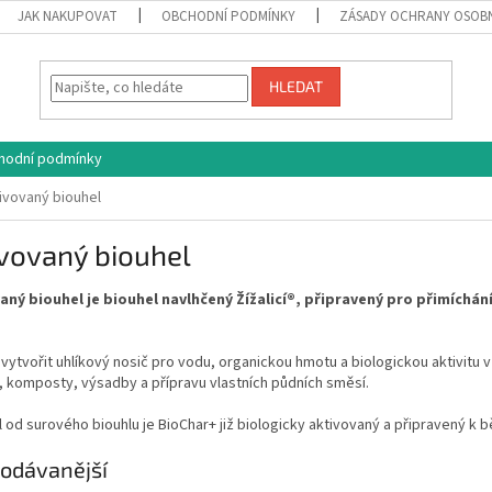
JAK NAKUPOVAT
OBCHODNÍ PODMÍNKY
ZÁSADY OCHRANY OSOB
HLEDAT
hodní podmínky
ivovaný biouhel
vovaný biouhel
aný biouhel je biouhel navlhčený Žížalicí®, připravený pro přimích
ytvořit uhlíkový nosič pro vodu, organickou hmotu a biologickou aktivitu v
, komposty, výsadby a přípravu vlastních půdních směsí.
l od surového biouhlu je BioChar+ již biologicky aktivovaný a připravený k 
odávanější