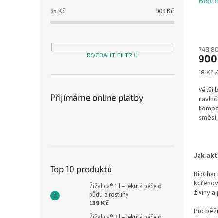
BioCh
k
85
Kč
900
Kč
t
ů
743,80
ROZBALIT FILTR
900
Měrná
18 Kč / 
cena:
Větší 
Přijímáme online platby
navlhč
kompos
směsí.
Jak akt
Top 10 produktů
BioChar
kořenovo
Žížalica® 1 l – tekutá péče o
živiny a 
půdu a rostliny
139 Kč
Pro běžn
Žížalica® 3 l – tekutá péče o