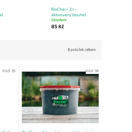
BioChar+ 2 l –
el
aktivovaný biouhel
Skladem
85 Kč
3
položek celkem
Kód:
95
Kód:
98