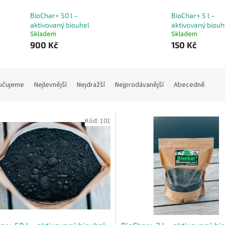
BioChar+ 50 l –
BioChar+ 5 l –
aktivovaný biouhel
aktivovaný biouh
Skladem
Skladem
900 Kč
150 Kč
učujeme
Nejlevnější
Nejdražší
Nejprodávanější
Abecedně
Kód:
101