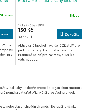
ouhel
BioChar+ 5 l – aktivovaný biouhel
Skladem
Skladem
123,97 Kč bez DPH
150 Kč
 košíku
Do košíku
Měrná
30 Kč / 1 l
cena:
icí® pro
Aktivovaný biouhel navlhčený Žížalicí® pro
 kompostu
půdu, substráty, kompost a výsadby.
lení pro
Praktické balení pro zahradu, skleník a
větší nádoby.
ství tak, aby se dobře propojil s organickou hmotou a
terý pomáhá vytvářet příznivější prostředí pro vodu,
stu nebo vlastních půdních směsí. Nejlepšího účinku