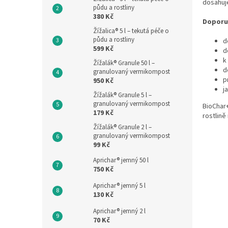
dosahuj
půdu a rostliny
380 Kč
Doporu
Žížalica® 5 l – tekutá péče o
půdu a rostliny
d
599 Kč
d
k
Žížalák® Granule 50 l –
d
granulovaný vermikompost
p
950 Kč
j
Žížalák® Granule 5 l –
granulovaný vermikompost
BioChar+
179 Kč
rostlině
Žížalák® Granule 2 l –
granulovaný vermikompost
99 Kč
Aprichar® jemný 50 l
750 Kč
Aprichar® jemný 5 l
130 Kč
Aprichar® jemný 2 l
70 Kč