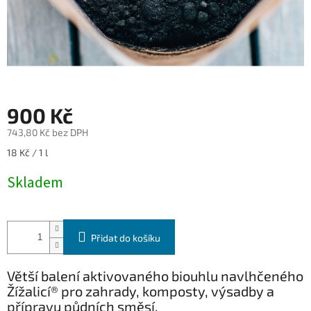
900 Kč
743,80 Kč bez DPH
Měrná
18 Kč / 1 l
cena:
Skladem
Přidat do košíku
Větší balení aktivovaného biouhlu navlhčeného
Žížalicí® pro zahrady, komposty, výsadby a
přípravu půdních směsí.