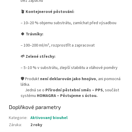
bez zápachu
🪴 Kontejnerové pěstování:
– 10–20 % objemu substrátu, zamíchat před výsadbou
🍀
Trávníky:
– 100–200 ml/m², rozprostřít a zapracovat
🌱
Zelené střechy:
– 5–10 % v substrátu, zlepší stabilitu a vláhové poměry
🛡️ Produkt
není deklarován jako hnojivo
, ani pomocná
látka.
Jedná se o
Přírodní pěstební směs – PPS
, součást
systému
HOMAGRA – Pěstujeme s úctou.
Doplňkové parametry
Kategorie
:
Aktivovaný biouhel
Záruka
:
2 roky