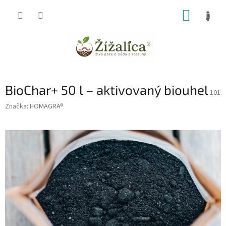
Přejít
NÁKUP
na
obsah
KOŠÍK
BioChar+ 50 l – aktivovaný biouhel
101
Značka:
HOMAGRA®