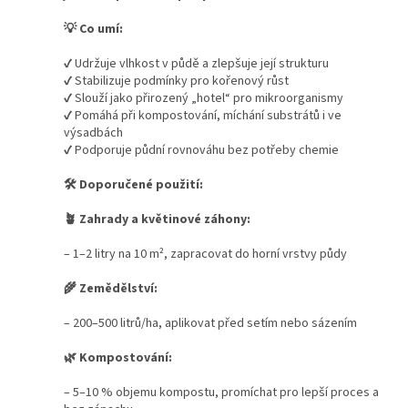
💡
Co umí:
✔ Udržuje vlhkost v půdě a zlepšuje její strukturu
✔ Stabilizuje podmínky pro kořenový růst
✔ Slouží jako přirozený „hotel“ pro mikroorganismy
✔ Pomáhá při kompostování, míchání substrátů i ve
výsadbách
✔ Podporuje půdní rovnováhu bez potřeby chemie
🛠
Doporučené použití:
🪴 Zahrady a květinové záhony:
– 1–2 litry na 10 m², zapracovat do horní vrstvy půdy
🌾
Zemědělství:
– 200–500 litrů/ha, aplikovat před setím nebo sázením
🌿
Kompostování:
– 5–10 % objemu kompostu, promíchat pro lepší proces a