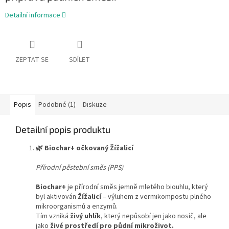
Detailní informace
ZEPTAT SE
SDÍLET
Popis
Podobné (1)
Diskuze
Detailní popis produktu
🌿
Biochar+ očkovaný Žížalicí
Přírodní pěstební směs (PPS)
Biochar+
je přírodní směs jemně mletého biouhlu, který
byl aktivován
Žížalicí
– výluhem z vermikompostu plného
mikroorganismů a enzymů.
Tím vzniká
živý uhlík
, který nepůsobí jen jako nosič, ale
jako
živé prostředí pro půdní mikroživot.