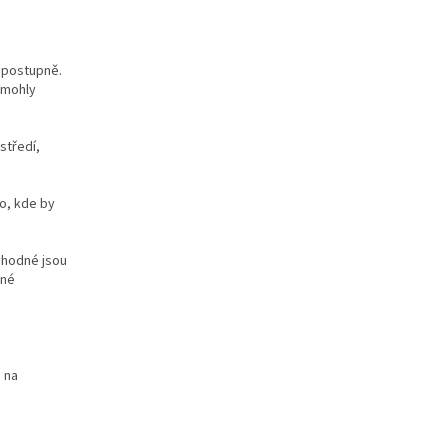
 postupně.
 mohly
středí,
o, kde by
vhodné jsou
ené
 na