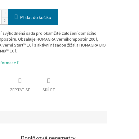
Přidat do košíku
í zvýhodněná sada pro okamžité založení domácího
postéru. Obsahuje HOMAGRA Vermikompostér 200 l,
Vermi Start™ 10 l s aktivní násadou žížal a HOMAGRA BIO
IX™ 10 l.
informace
ZEPTAT SE
SDÍLET
Doplňkové parametry