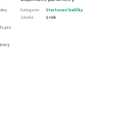
éru.
Kategorie
:
Startovací balíčky
Záruka
:
1 rok
ěs pro
 který