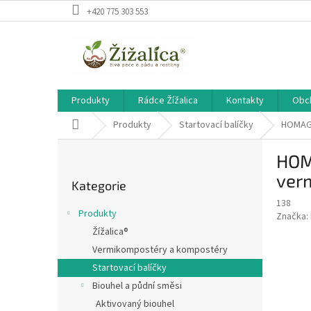
Přejít
+420 775 303 553
na
obsah
Produkty
Rádce Žížalica
Kontakty
Obc
Domů
Produkty
Startovací balíčky
HOMAGR
P
HOM
o
Přeskočit
s
ver
Kategorie
kategorie
t
138
r
Produkty
Značka:
a
Žížalica®
n
Vermikompostéry a kompostéry
n
í
Startovací balíčky
p
Biouhel a půdní směsi
a
Aktivovaný biouhel