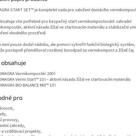
GRA START SET™ je kompletní sada pro založení domácího vermikompost
obsahuje vše potřebné pro bezpečný start vermikompostování: zahradní
ikompostér, aktivní násadu žížal ve startovacím materiálu a stabilizační sm
oření vhodného prostředí.
m není pouze dodat nádobu, ale pomoci vytvořit funkční biologický systém,
že postupně přeměňovat rostlinný bioodpad na vermikompost a žížalí čaj.
 obsahuje
OMAGRA Vermikompostér 200 l
OMAGRA Vermi Start™ 10 l – aktivní násada žížal ve startovacím materiálu
OMAGRA BIO BALANCE MIX™ 10 l
odné pro
cnosti,
ady,
í provozy,
nitní zahrady,
 a vzdělávací projekty,