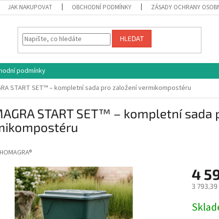
JAK NAKUPOVAT
OBCHODNÍ PODMÍNKY
ZÁSADY OCHRANY OSOB
HLEDAT
hodní podmínky
A START SET™ – kompletní sada pro založení vermikompostéru
AGRA START SET™ – kompletní sada p
mikompostéru
HOMAGRA®
4 5
3 793,39
Měrná
Skla
cena: