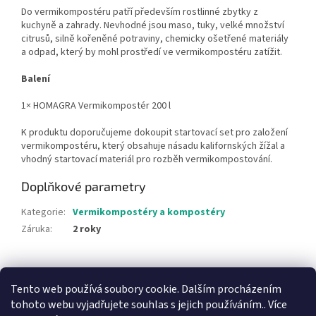
Do vermikompostéru patří především rostlinné zbytky z
kuchyně a zahrady. Nevhodné jsou maso, tuky, velké množství
citrusů, silně kořeněné potraviny, chemicky ošetřené materiály
a odpad, který by mohl prostředí ve vermikompostéru zatížit.
Balení
1× HOMAGRA Vermikompostér 200 l
K produktu doporučujeme dokoupit startovací set pro založení
vermikompostéru, který obsahuje násadu kalifornských žížal a
vhodný startovací materiál pro rozběh vermikompostování.
Doplňkové parametry
Kategorie
:
Vermikompostéry a kompostéry
Záruka
:
2 roky
Z
á
Tento web používá soubory cookie. Dalším procházením
p
tohoto webu vyjadřujete souhlas s jejich používáním.. Více