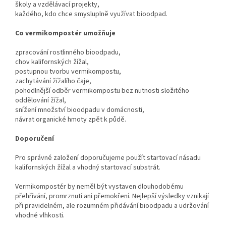
školy a vzdělávací projekty,
každého, kdo chce smysluplně využívat bioodpad.
Co vermikompostér umožňuje
zpracování rostlinného bioodpadu,
chov kalifornských žížal,
postupnou tvorbu vermikompostu,
zachytávání žížalího čaje,
pohodlnější odběr vermikompostu bez nutnosti složitého
oddělování žížal,
snížení množství bioodpadu v domácnosti,
návrat organické hmoty zpět k půdě.
Doporučení
Pro správné založení doporučujeme použít startovací násadu
kalifornských žížal a vhodný startovací substrát.
Vermikompostér by neměl být vystaven dlouhodobému
přehřívání, promrznutí ani přemokření. Nejlepší výsledky vznikají
při pravidelném, ale rozumném přidávání bioodpadu a udržování
vhodné vlhkosti.