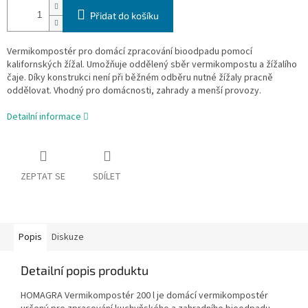
Přidat do košíku
Vermikompostér pro domácí zpracování bioodpadu pomocí
kalifornských žížal. Umožňuje oddělený sběr vermikompostu a žížalího
čaje. Díky konstrukci není při běžném odběru nutné žížaly pracně
oddělovat. Vhodný pro domácnosti, zahrady a menší provozy.
Detailní informace
ZEPTAT SE
SDÍLET
Popis
Diskuze
Detailní popis produktu
HOMAGRA Vermikompostér 200 l je domácí vermikompostér