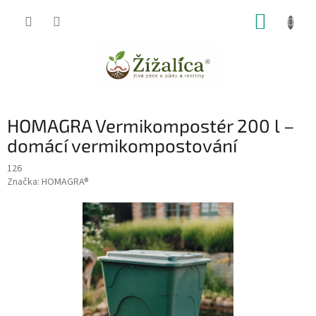
Přejít
NÁKUP
na
obsah
KOŠÍK
HOMAGRA Vermikompostér 200 l –
domácí vermikompostování
126
Značka:
HOMAGRA®