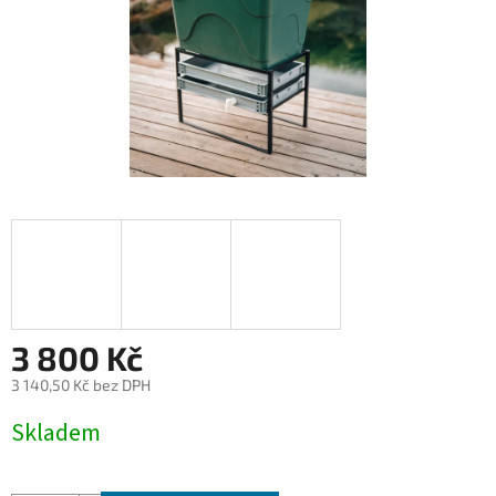
3 800 Kč
3 140,50 Kč bez DPH
Měrná
Skladem
cena: