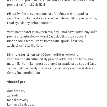
určený pro zpracování kuchyňského a zahradního bioodpadu
pomocí kalifornských žížal.
Při správném provozu pomáhá přeměňovat bioodpad na
vermikompost a žížalí čaj, které lze dále využít při péči o půdu,
rostliny, záhony nebo kompost.
Vermikompostér je navržen tak, aby umožňoval oddělený sběr
pevné a tekuté složky. Horní část slouží pro zpracování
bioodpadu a tvorbu vermikompostu, spodní část pro
zachytávání žížalího čaje.
Díky konstrukci není při běžném odběru hotového
vermikompostu nutné žížaly pracně oddělovat od hotového
materiálu. Vermikompost postupně propadává do spodní části,
zatímco aktivní žížaly zůstávají převážně v pracovní vrstvě s
čerstvým bioodpadem.
Vhodné pro
domácnosti,
zahrady,
menší provozy,
komunitní zahrady,