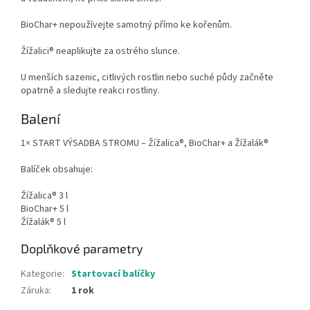
BioChar+ nepoužívejte samotný přímo ke kořenům.
Žížalici® neaplikujte za ostrého slunce.
U menších sazenic, citlivých rostlin nebo suché půdy začněte
opatrně a sledujte reakci rostliny.
Balení
1× START VÝSADBA STROMU – Žížalica®, BioChar+ a Žížalák®
Balíček obsahuje:
Žížalica® 3 l
BioChar+ 5 l
Žížalák® 5 l
Doplňkové parametry
Kategorie
:
Startovací balíčky
Záruka
:
1 rok