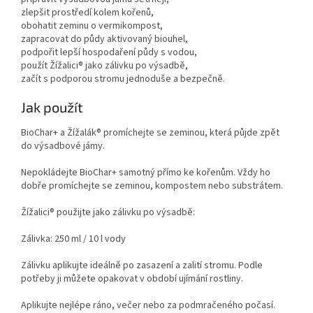
zlepšit prostředí kolem kořenů,
obohatit zeminu o vermikompost,
zapracovat do půdy aktivovaný biouhel,
podpořit lepší hospodaření půdy s vodou,
použít Žížalici® jako zálivku po výsadbě,
začít s podporou stromu jednoduše a bezpečně.
Jak použít
BioChar+ a Žížalák® promíchejte se zeminou, která půjde zpět
do výsadbové jámy.
Nepokládejte BioChar+ samotný přímo ke kořenům. Vždy ho
dobře promíchejte se zeminou, kompostem nebo substrátem.
Žížalici® použijte jako zálivku po výsadbě:
Zálivka: 250 ml / 10 l vody
Zálivku aplikujte ideálně po zasazení a zalití stromu. Podle
potřeby ji můžete opakovat v období ujímání rostliny.
Aplikujte nejlépe ráno, večer nebo za podmračeného počasí.