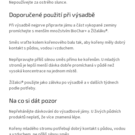
Nepoužívejte za ostrého slunce.
Doporučené použití při výsadbě
Při výsadbě nejprve připravte jámu a část vykopané zeminy
promíchejte s menším množstvím BioChar+ a Žížaláku®.
Směs vraťte kolem kořenového balu tak, aby kořeny měly dobrý
kontakt s půdou, vodou i vzduchem.
Nepřipravujte příliš silnou směs přímo ke kořenům. U mladých
stromů je lepší menší dávka dobře promíchaná v půdě než
vysoká koncentrace na jednom místě.
Žížalici® použijte jako zálivku po výsadbě a v dalších týdnech
podle potřeby.
Na co si dát pozor
Nepřehánějte dávkování do výsadbové jámy. U živých půdních
produktů neplatí, že více znamená lépe.
Kořeny mladého stromu potřebují dobrý kontakt s půdou, vodou
a vzduchem, ne příliš silnou směs.