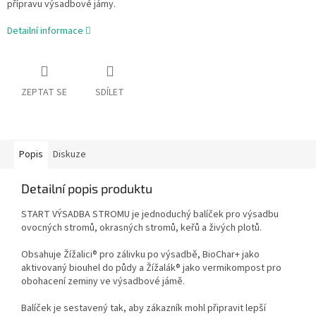
přípravu výsadbové jámy.
Detailní informace
ZEPTAT SE
SDÍLET
Popis
Diskuze
Detailní popis produktu
START VÝSADBA STROMU je jednoduchý balíček pro výsadbu
ovocných stromů, okrasných stromů, keřů a živých plotů.
Obsahuje Žížalici® pro zálivku po výsadbě, BioChar+ jako
aktivovaný biouhel do půdy a Žížalák® jako vermikompost pro
obohacení zeminy ve výsadbové jámě.
Balíček je sestavený tak, aby zákazník mohl připravit lepší