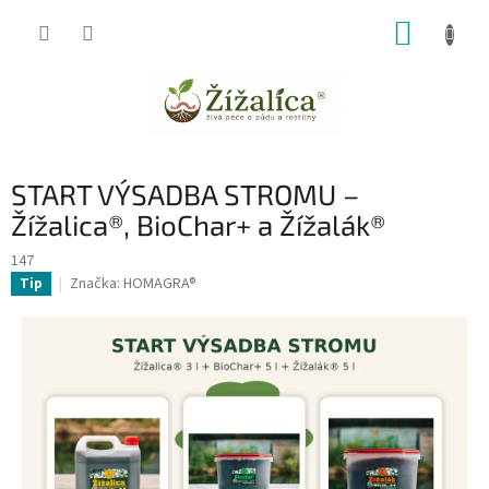
Přejít
NÁKUP
na
obsah
KOŠÍK
START VÝSADBA STROMU –
Žížalica®, BioChar+ a Žížalák®
147
Značka:
HOMAGRA®
Tip