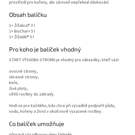
prostředí pro kořeny, ale zároveň nepřehnal dávkování.
Obsah balíčku
1× Žížalica® 3 l
1× BioChar+ 5 l
1× Žížalák® 5 l
Pro koho je balíček vhodný
START VÝSADBA STROMU je vhodný pro zákazníky, kteří sází:
ovocné stromy,
okrasné stromy,
keře,
živé ploty,
větší rostliny do zahrady.
Hodí se pro každého, kdo chce při výsadbě podpořit půdu,
vodu, kořeny a život v okolí nově vysazené rostliny.
Co balíček umožňuje
připravit výsadbovou jámu šetrněji,