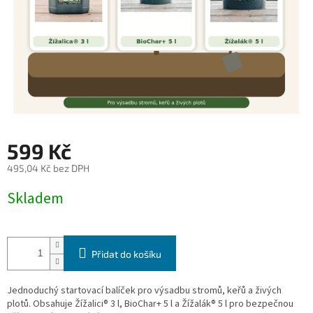
599 Kč
495,04 Kč bez DPH
Měrná
Skladem
cena:
Přidat do košíku
Jednoduchý startovací balíček pro výsadbu stromů, keřů a živých
plotů. Obsahuje Žížalici® 3 l, BioChar+ 5 l a Žížalák® 5 l pro bezpečnou