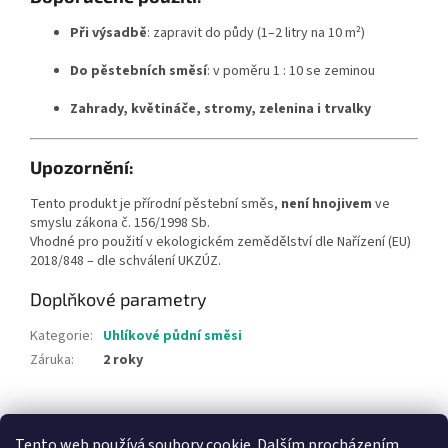
Při výsadbě
: zapravit do půdy (1–2 litry na 10 m²)
Do pěstebních směsí
: v poměru 1 : 10 se zeminou
Zahrady, květináče, stromy, zelenina i trvalky
Upozornění:
Tento produkt je přírodní pěstební směs,
není hnojivem
ve
smyslu zákona č. 156/1998 Sb.
Vhodné pro použití v ekologickém zemědělství dle Nařízení (EU)
2018/848 – dle schválení UKZÚZ.
Doplňkové parametry
Kategorie
:
Uhlíkové půdní směsi
Záruka
:
2 roky
Z
á
Tento web používá soubory cookie. Dalším procházením