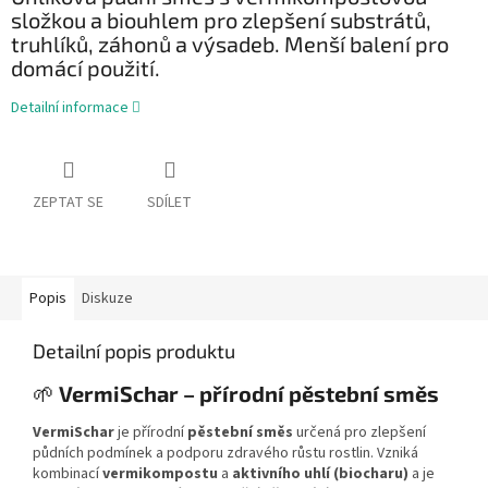
složkou a biouhlem pro zlepšení substrátů,
truhlíků, záhonů a výsadeb. Menší balení pro
domácí použití.
Detailní informace
ZEPTAT SE
SDÍLET
Popis
Diskuze
Detailní popis produktu
🌱
VermiSchar – přírodní pěstební směs
VermiSchar
je přírodní
pěstební směs
určená pro zlepšení
půdních podmínek a podporu zdravého růstu rostlin. Vzniká
kombinací
vermikompostu
a
aktivního uhlí (biocharu)
a je