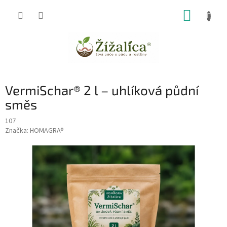
Přejít
NÁKUP
na
obsah
KOŠÍK
VermiSchar® 2 l – uhlíková půdní
směs
107
Značka:
HOMAGRA®