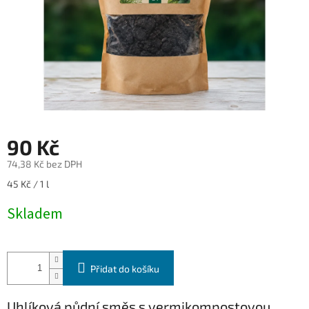
90 Kč
74,38 Kč bez DPH
Měrná
45 Kč / 1 l
cena:
Skladem
Přidat do košíku
Uhlíková půdní směs s vermikompostovou