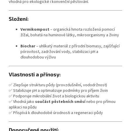
vhodná pro ekologické i konvenční pěstování.
Složení:
Vermikompost
– organická hmota rozložená pomocí
žížal, bohatá na huminové látky, mikroorganismy a živiny
Biochar
– uhlíkatý materiál z přírodní biomasy, zajišťující
pórovitost, zadržování vody, stabilizaci pH a
dlouhodobou výživu
Vlastnosti a přínosy:
✅ Zlepšuje strukturu půdy (provzdušnění, vododržnost)
✅ Stabilizuje pH a optimalizuje podmínky pro příjem živin
✅ Podporuje mikrobiální život a biologickou aktivitu
✅ Vhodná jako
součást pěstebních směsí
nebo pro přímou
aplikaci na půdu
✅ Přispívá k dlouhodobé úrodnosti a regeneraci půdy
Doporučené použití: