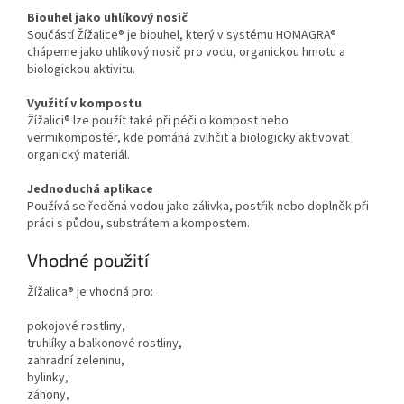
Biouhel jako uhlíkový nosič
Součástí Žížalice® je biouhel, který v systému HOMAGRA®
chápeme jako uhlíkový nosič pro vodu, organickou hmotu a
biologickou aktivitu.
Využití v kompostu
Žížalici® lze použít také při péči o kompost nebo
vermikompostér, kde pomáhá zvlhčit a biologicky aktivovat
organický materiál.
Jednoduchá aplikace
Používá se ředěná vodou jako zálivka, postřik nebo doplněk při
práci s půdou, substrátem a kompostem.
Vhodné použití
Žížalica® je vhodná pro:
pokojové rostliny,
truhlíky a balkonové rostliny,
zahradní zeleninu,
bylinky,
záhony,