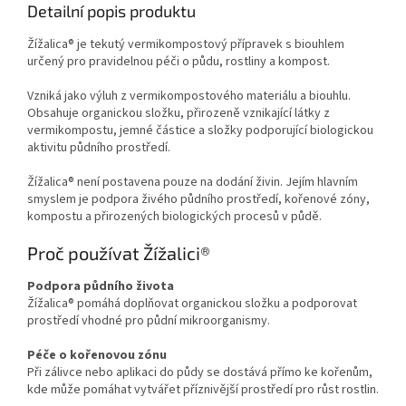
Detailní popis produktu
Žížalica® je tekutý vermikompostový přípravek s biouhlem
určený pro pravidelnou péči o půdu, rostliny a kompost.
Vzniká jako výluh z vermikompostového materiálu a biouhlu.
Obsahuje organickou složku, přirozeně vznikající látky z
vermikompostu, jemné částice a složky podporující biologickou
aktivitu půdního prostředí.
Žížalica® není postavena pouze na dodání živin. Jejím hlavním
smyslem je podpora živého půdního prostředí, kořenové zóny,
kompostu a přirozených biologických procesů v půdě.
Proč používat Žížalici®
Podpora půdního života
Žížalica® pomáhá doplňovat organickou složku a podporovat
prostředí vhodné pro půdní mikroorganismy.
Péče o kořenovou zónu
Při zálivce nebo aplikaci do půdy se dostává přímo ke kořenům,
kde může pomáhat vytvářet příznivější prostředí pro růst rostlin.