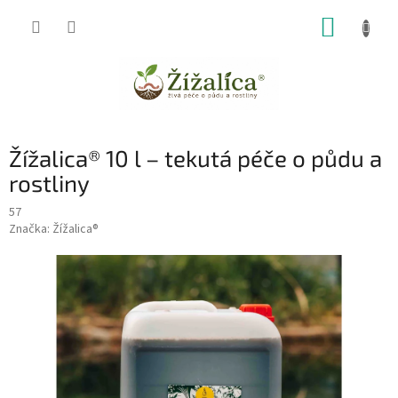
Přejít
NÁKUP
na
obsah
KOŠÍK
Žížalica® 10 l – tekutá péče o půdu a
rostliny
57
Značka:
Žížalica®