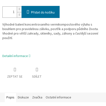
Přidat do košíku
Výhodné balení koncentrovaného vermikompostového výluhu s
biouhlem pro pravidelnou zálivku, postřik a podporu půdního života.
Vhodné pro větší zahrady, skleníky, sady, záhony a častější sezonní
použití.
Detailní informace
ZEPTAT SE
SDÍLET
Popis
Diskuze
Značka
Ostatní informace