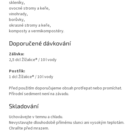
skleníky,
ovocné stromy a keře,
vinohrady,
borůvky,
okrasné stromy a keře,
komposty a vermikompostéry.
Doporučené dávkování
Zálivka:
2,5 dcl Žížalice® / 10 l vody
Postřik:
1 dcl Žížalice® / 10 l vody
Před použitím doporučujeme obsah protřepat nebo promíchat.
Přírodní sediment není na závadu.
Skladování
Uchovávejte v temnu a chladu.
Nevystavujte dlouhodobě přímému slunci ani vysokým teplotám.
Chraňte před mrazem.