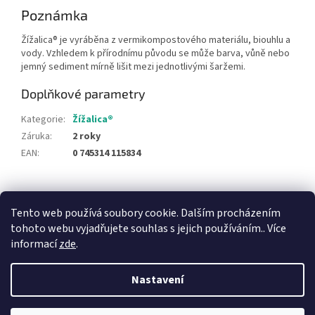
Poznámka
Žížalica® je vyráběna z vermikompostového materiálu, biouhlu a
vody. Vzhledem k přírodnímu původu se může barva, vůně nebo
jemný sediment mírně lišit mezi jednotlivými šaržemi.
Doplňkové parametry
Kategorie
:
Žížalica®
Záruka
:
2 roky
EAN
:
0 745314 115834
Z
á
Tento web používá soubory cookie. Dalším procházením
p
tohoto webu vyjadřujete souhlas s jejich používáním.. Více
a
informací
zde
.
t
í
Nastavení
Vytvořil Shoptet