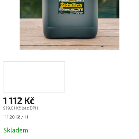
1 112 Kč
919,01 Kč bez DPH
Měrná
111,20 Kč / 1 l
cena:
Skladem